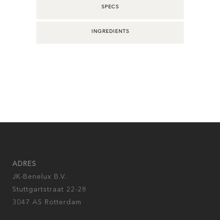
SPECS
INGREDIENTS
ADRES
JK-Benelux B.V.
Stuttgartstraat 22-28
3047 AS Rotterdam