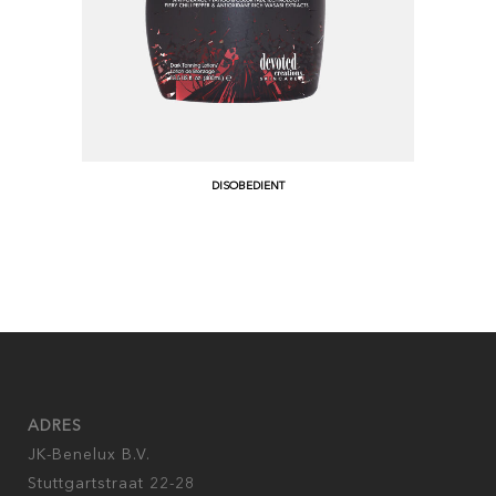
DISOBEDIENT
ADRES
JK-Benelux B.V.
Stuttgartstraat 22-28