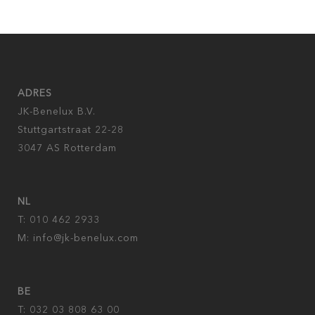
ADRES
JK-Benelux B.V.
Stuttgartstraat 22-28
3047 AS Rotterdam
NL
T: 010 462 2933
M:
info@jk-benelux.com
BE
T: 032 03 808 63 00