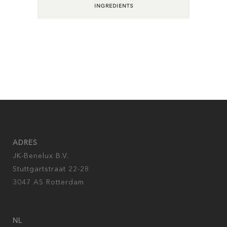
INGREDIENTS
ADRES
JK-Benelux B.V.
Stuttgartstraat 22-28
3047 AS Rotterdam
NL