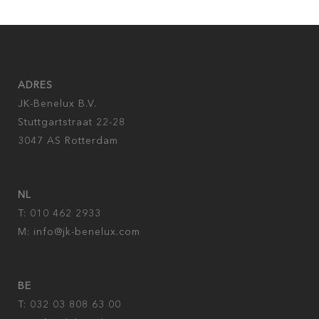
ADRES
JK-Benelux B.V.
Stuttgartstraat 22-28
3047 AS Rotterdam
NL
T: 010 462 2933
M:
info@jk-benelux.com
BE
T: 032 03 808 63 00