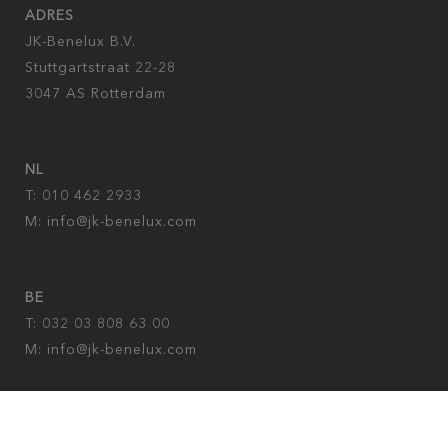
ADRES
JK-Benelux B.V.
Stuttgartstraat 22-28
3047 AS Rotterdam
NL
T: 010 462 2933
M:
info@jk-benelux.com
BE
T: 032 03 808 63 00
M: info@jk-benelux.com
Privacy policy
|
Imprint
|
cookies