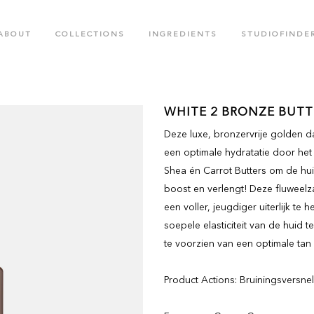
ABOUT
COLLECTIONS
INGREDIENTS
STUDIOFINDE
.M. COLLECTION
BLACK CROWN SPECIAL EDITIO
WHITE 2 BRONZE BUTT
Deze luxe, bronzervrije golden da
OTED CREATIONS COLLECTION
FACE CARE COLLECTION
een optimale hydratatie door h
OR RUSH COLLECTION
GLOW LABS SPF COLLECTION
Shea én Carrot Butters om de huid
boost en verlengt! Deze fluweelz
een voller, jeugdiger uiterlijk te
soepele elasticiteit van de huid 
te voorzien van een optimale tan e
Product Actions: Bruiningsversnell