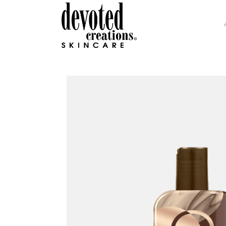
GLAMOUR COLLECTION
H.I
INTENSITY COLLECTION
DEV
DC SOHO COLLECTION
COL