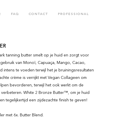
R
FAQ
CONTACT
PROFESSIONAL
N
BODY CARE COLLECTION
ER
rk tanning butter smelt op je huid en zorgt voor
COLLAGENETICS COLLECTION
et gebruik van Monoï, Capuaça, Mango, Cacao,
 intens te voeden terwijl het je bruiningsresultaten
achte crème is verrijkt met Vegan Collageen om
 helpen bevorderen, terwijl het ook werkt om de
te verbeteren. White 2 Bronze Butter™, om je huid
n tegelijkertijd een zijdezachte finish te geven!
er met 6x. Butter Blend.