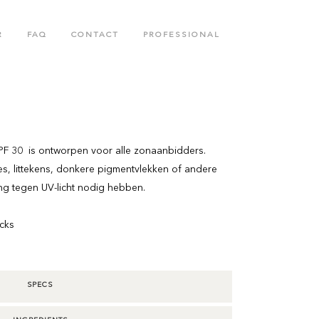
R
FAQ
CONTACT
PROFESSIONAL
N
BODY CARE COLLECTION
COLLAGENETICS COLLECTION
F 30 is ontworpen voor alle zonaanbidders.
s, littekens, donkere pigmentvlekken of andere
ng tegen UV-licht nodig hebben.
icks
SPECS