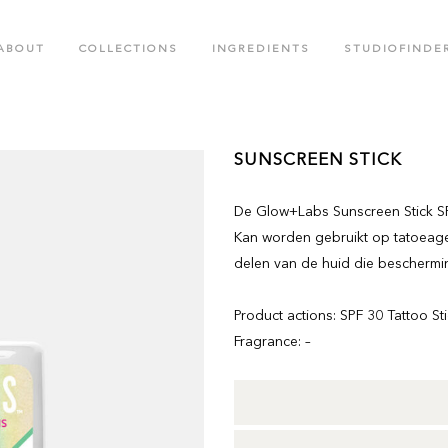
ABOUT
COLLECTIONS
INGREDIENTS
STUDIOFINDE
.M. COLLECTION
BLACK CROWN SPECIAL EDITIO
SUNSCREEN STICK
OTED CREATIONS COLLECTION
FACE CARE COLLECTION
De Glow+Labs Sunscreen Stick SP
OR RUSH COLLECTION
GLOW LABS SPF COLLECTION
Kan worden gebruikt op tatoeage
delen van de huid die beschermi
Product actions: SPF 30 Tattoo St
Fragrance: –