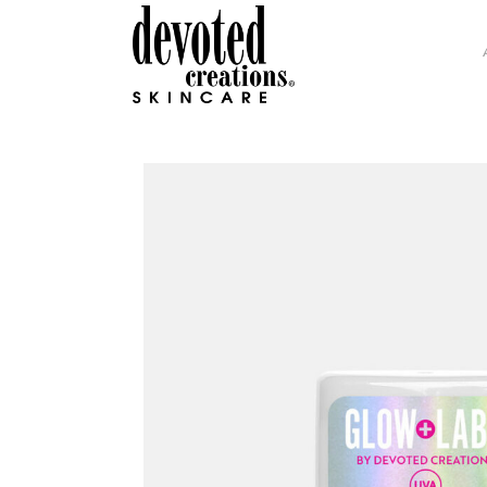
GLAMOUR COLLECTION
H.I
INTENSITY COLLECTION
DEV
DC SOHO COLLECTION
COL