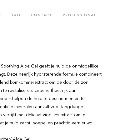
R
FAQ
CONTACT
PROFESSIONAL
N
BODY CARE COLLECTION
COLLAGENETICS COLLECTION
Soothing Aloe Gel geeft je huid de onmiddellijke
angt. Deze heerlijk hydraterende formule combineert
elend komkommerextract om de door de zon
te revitaliseren. Groene thee, rijk aan
mine E helpen de huid te beschermen en te
sentiële mineralen aanvult voor langdurige
s verrijkt met delicaat viooltjesextract om te
at je huid zacht, soepel en prachtig vernieuwd
urizer/ Aloe Gel