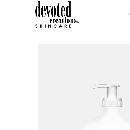
GLAMOUR COLLECTION
H.I
INTENSITY COLLECTION
DEV
DC SOHO COLLECTION
COL