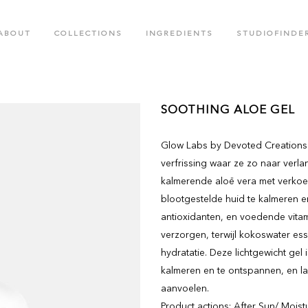
ABOUT
COLLECTIONS
INGREDIENTS
STUDIOFINDE
.M. COLLECTION
BLACK CROWN SPECIAL EDITIO
SOOTHING ALOE GEL
OTED CREATIONS COLLECTION
FACE CARE COLLECTION
Glow Labs by Devoted Creations 
OR RUSH COLLECTION
GLOW LABS SPF COLLECTION
verfrissing waar ze zo naar verl
kalmerende aloë vera met verko
blootgestelde huid te kalmeren en 
antioxidanten, en voedende vita
verzorgen, terwijl kokoswater es
hydratatie. Deze lichtgewicht gel i
kalmeren en te ontspannen, en la
aanvoelen.
Product actions: After Sun/ Moist