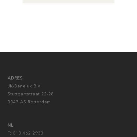
ADRES
JK-Benelux B.V.
Stuttgartstraat 22-28
3047 AS Rotterdam
NL
T: 010 462 2933